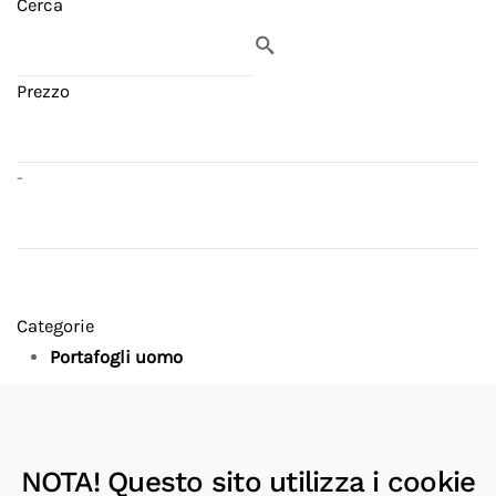
Cerca
Prezzo
-
Categorie
Portafogli uomo
Produttori
Montblanc
8
NOTA! Questo sito utilizza i cookie
NAVA
1