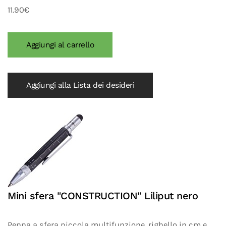
11.90€
Aggiungi alla Lista dei desideri
Mini sfera "CONSTRUCTION" Liliput nero
Penna a sfera piccola multifunzione, righello in cm e