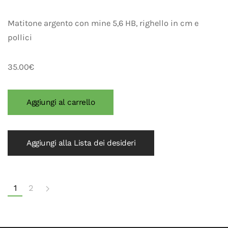
Matitone argento con mine 5,6 HB, righello in cm e
pollici
35.00€
Aggiungi alla Lista dei desideri
1
2