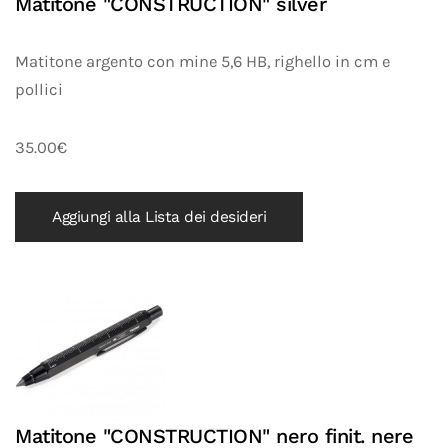
Matitone "CONSTRUCTION" silver
Matitone argento con mine 5,6 HB, righello in cm e
pollici
35.00€
Aggiungi alla Lista dei desideri
Matitone "CONSTRUCTION" nero finit. nere